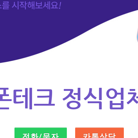
폰테크 정식업
전화/문자
카톡상담